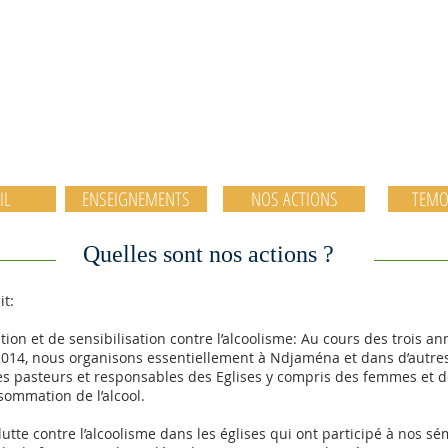
Initiative Chrétienne
contre l'Alcoolisme 
IL
ENSEIGNEMENTS
NOS ACTIONS
TEMO
Quelles sont nos actions
?
t:
ion et de sensibilisation contre l’alcoolisme: Au cours des trois a
n 2014, nous organisons essentiellement à Ndjaména et dans d’autres
s pasteurs et responsables des Eglises y compris des femmes et de
sommation de l’alcool.
lutte contre l’alcoolisme dans les églises qui ont participé à nos sé