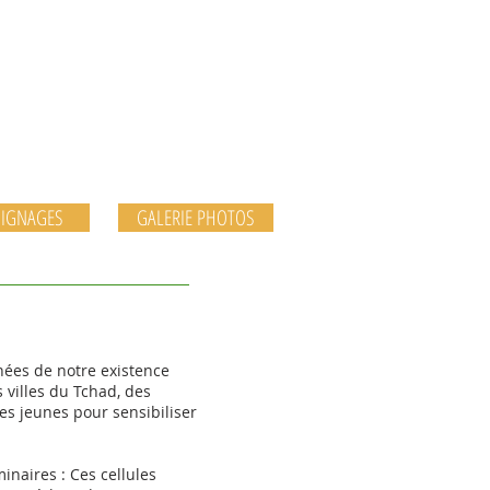
 de Lutte
au Tchad
IGNAGES
GALERIE PHOTOS
nnées de notre existence
 villes du Tchad, des
s jeunes pour sensibiliser
minaires : Ces cellules